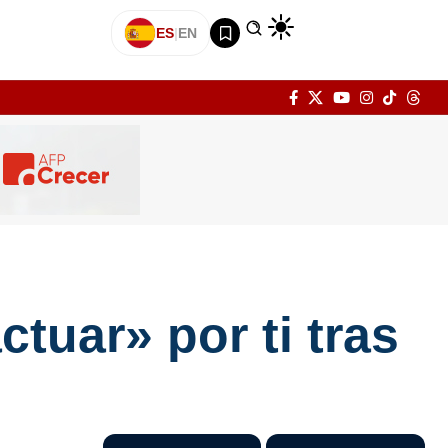
ES
|
EN
uar» por ti tras