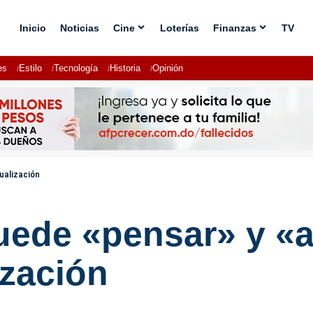
Inicio
Noticias
Cine
Loterías
Finanzas
TV
es
Estilo
Tecnología
Historia
Opinión
ualización
de «pensar» y «act
ización