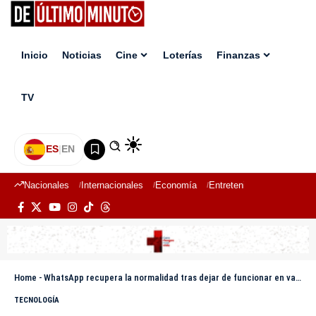
Inicio
Noticias
Cine
Loterías
Finanzas
TV
ES
|
EN
Nacionales
Internacionales
Economía
Entretenimiento
Deport
Home
-
WhatsApp recupera la normalidad tras dejar de funcionar en varios países
TECNOLOGÍA