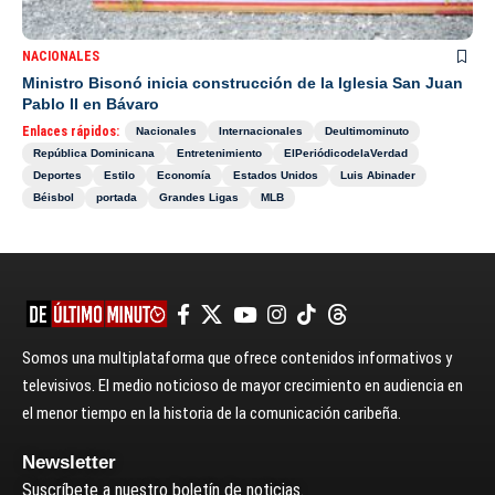
NACIONALES
Ministro Bisonó inicia construcción de la Iglesia San Juan
Pablo II en Bávaro
Enlaces rápidos:
Nacionales
Internacionales
Deultimominuto
República Dominicana
Entretenimiento
ElPeriódicodelaVerdad
Deportes
Estilo
Economía
Estados Unidos
Luis Abinader
Béisbol
portada
Grandes Ligas
MLB
Somos una multiplataforma que ofrece contenidos informativos y
televisivos. El medio noticioso de mayor crecimiento en audiencia en
el menor tiempo en la historia de la comunicación caribeña.
Newsletter
Suscríbete a nuestro boletín de noticias.