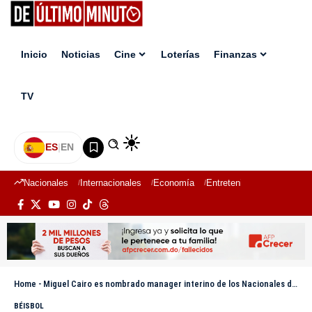
Inicio
Noticias
Cine
Loterías
Finanzas
TV
ES
|
EN
Nacionales
Internacionales
Economía
Entretenimiento
Deport
Home
-
Miguel Cairo es nombrado manager interino de los Nacionales de Washington
BÉISBOL