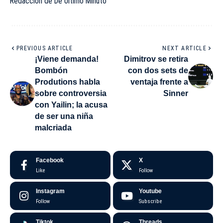
Redacción de De Último Minuto
PREVIOUS ARTICLE
NEXT ARTICLE
¡Viene demanda!
Dimitrov se retira
Bombón
con dos sets de
Produtions habla
ventaja frente a
sobre controversia
Sinner
con Yailin; la acusa
de ser una niña
malcriada
Facebook
X
Like
Follow
Instagram
Youtube
Follow
Subscribe
Tiktok
Threads