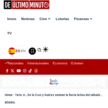
Inicio
Noticias
Cine
Loterías
Finanzas
TV
ES
|
EN
Nacionales
Internacionales
Economía
Entretenimiento
Deport
Home
-
Tatis Jr., De la Cruz y Suárez animan la fiesta latina del sábado en las Grandes Ligas
BÉISBOL