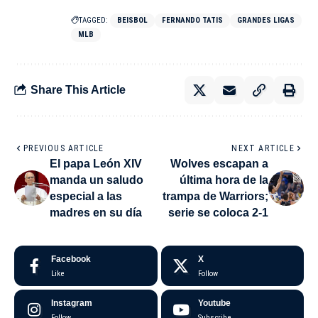
TAGGED:
BEISBOL
FERNANDO TATIS
GRANDES LIGAS
MLB
Share This Article
PREVIOUS ARTICLE
NEXT ARTICLE
El papa León XIV
Wolves escapan a
manda un saludo
última hora de la
especial a las
trampa de Warriors;
madres en su día
serie se coloca 2-1​
Facebook
X
Like
Follow
Instagram
Youtube
Follow
Subscribe