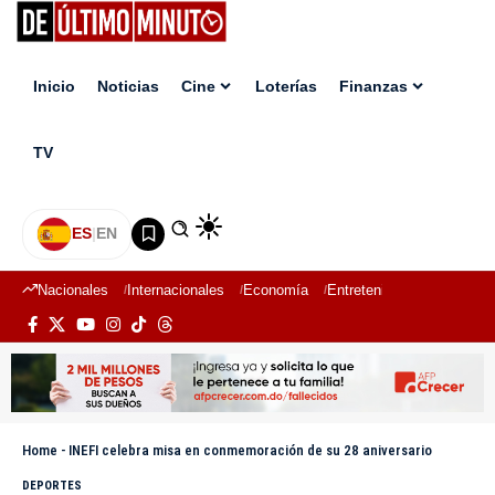
Inicio
Noticias
Cine
Loterías
Finanzas
TV
ES
|
EN
Nacionales
Internacionales
Economía
Entretenimiento
Deport
Home
-
INEFI celebra misa en conmemoración de su 28 aniversario
DEPORTES