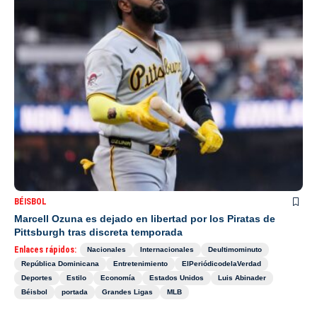
BÉISBOL
Marcell Ozuna es dejado en libertad por los Piratas de
Pittsburgh tras discreta temporada
Enlaces rápidos:
Nacionales
Internacionales
Deultimominuto
República Dominicana
Entretenimiento
ElPeriódicodelaVerdad
Deportes
Estilo
Economía
Estados Unidos
Luis Abinader
Béisbol
portada
Grandes Ligas
MLB