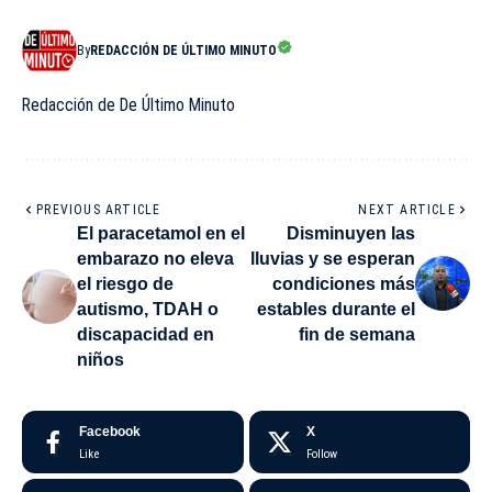
By
REDACCIÓN DE ÚLTIMO MINUTO
Redacción de De Último Minuto
PREVIOUS ARTICLE
NEXT ARTICLE
El paracetamol en el
Disminuyen las
embarazo no eleva
lluvias y se esperan
el riesgo de
condiciones más
autismo, TDAH o
estables durante el
discapacidad en
fin de semana
niños
Facebook
X
Like
Follow