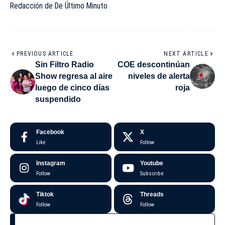
Redacción de De Último Minuto
PREVIOUS ARTICLE
NEXT ARTICLE
Sin Filtro Radio
COE descontinúan
Show regresa al aire
niveles de alerta
luego de cinco días
roja
suspendido
Facebook
X
Like
Follow
Instagram
Youtube
Follow
Subscribe
Tiktok
Threads
Follow
Follow