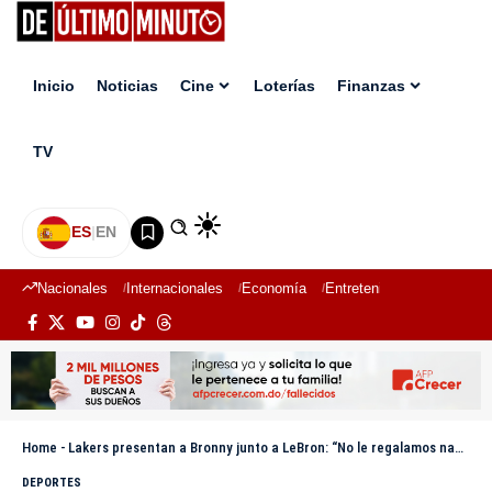
Inicio
Noticias
Cine
Loterías
Finanzas
TV
ES
|
EN
Nacionales
Internacionales
Economía
Entretenimiento
Deport
Home
-
Lakers presentan a Bronny junto a LeBron: “No le regalamos nada, se lo ganó”
DEPORTES