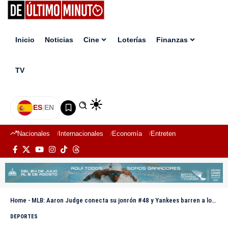
Inicio
Noticias
Cine
Loterías
Finanzas
TV
ES
|
EN
Nacionales
Internacionales
Economía
Entretenimiento
Deport
Home
-
MLB: Aaron Judge conecta su jonrón #48 y Yankees barren a los Mets
DEPORTES