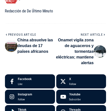
Redacción de De Último Minuto
PREVIOUS ARTICLE
NEXT ARTICLE
China absuelve las
Onamet vigila zona
deudas de 17
de aguaceros y
países africanos
tormentas
eléctricas; mantiene
alertas
Facebook
X
Like
Follow
Instagram
Youtube
Follow
Subscribe
Tiktok
Threads