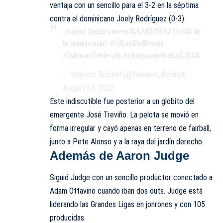
ventaja con un sencillo para el 3-2 en la séptima
contra el dominicano Joely Rodríguez (0-3).
¡Aaron Judge con su BAMBINAZO #48 de
la temporada!
#LosDelBronx
|
#SubwaySeries
pic.twitter.com/6veknUZ4Ji
— Yankees Béisbol (@Yankees_Beisbol)
August 24, 2022
Este indiscutible fue posterior a un globito del
emergente José Treviño. La pelota se movió en
forma irregular y cayó apenas en terreno de fairball,
junto a Pete Alonso y a la raya del jardín derecho.
Además de Aaron Judge
Siguió Judge con un sencillo productor conectado a
Adam Ottavino cuando iban dos outs. Judge está
liderando las Grandes Ligas en jonrones y con 105
producidas.