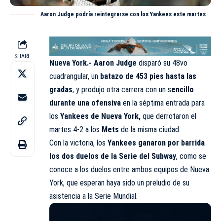
Aaron Judge podría reintegrarse con los Yankees este martes
SHARE
Nueva York.-
Aaron Judge
disparó su 48vo
cuadrangular, un
batazo de 453 pies hasta las
gradas
, y produjo otra carrera con un s
encillo
durante una ofensiva
en la séptima entrada para
los
Yankees de Nueva York,
que derrotaron el
martes 4-2 a los
Mets
de la misma ciudad.
Con la victoria, los
Yankees ganaron por barrida
los dos duelos de la Serie del Subway
, como se
conoce a los duelos entre ambos equipos de Nueva
York, que esperan haya sido un preludio de su
asistencia a la Serie Mundial.