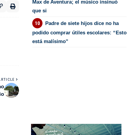
Max de Aventura; el músico insinuó
que si
Padre de siete hijos dice no ha
podido comprar útiles escolares: “Esto
está malísimo”
ARTICLE
mo
io