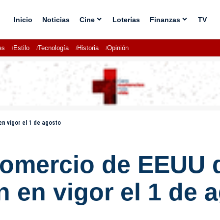
Inicio
Noticias
Cine
Loterías
Finanzas
TV
es
Estilo
Tecnología
Historia
Opinión
n vigor el 1 de agosto
Comercio de EEUU 
n en vigor el 1 de 