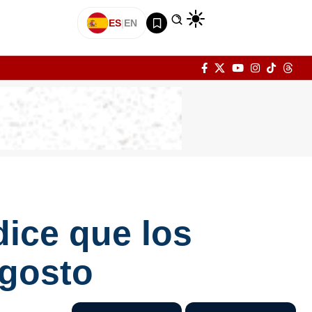
ES
|
EN
dice que los
agosto