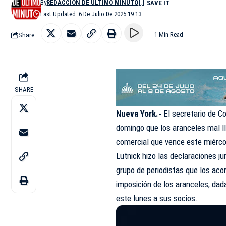
By
REDACCIÓN DE ÚLTIMO MINUTO
Last Updated: 6 De Julio De 2025 19:13
Share
1 Min Read
SHARE
Nueva York.-
El secretario de C
domingo que los aranceles mal l
comercial que vence este miércole
Lutnick hizo las declaraciones ju
grupo de periodistas que los aco
imposición de los aranceles, dad
este lunes a sus socios.