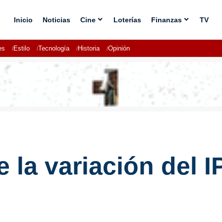
Inicio
Noticias
Cine
Loterías
Finanzas
TV
es
Estilo
Tecnología
Historia
Opinión
la variación del I