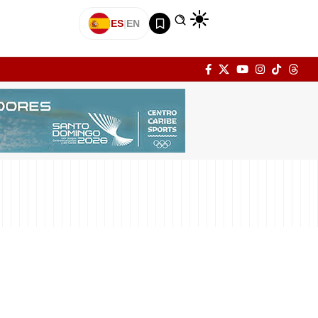
ES
|
EN