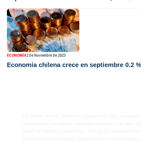
ECONOMÍA
2 De Noviembre De 2023
Economía chilena crece en septiembre 0.2 % 
De Último Minuto TV
De Último Minuto Televisión se posiciona como un referent
destacándose por ofrecer contenidos variados y de alta ca
través de múltiples plataformas. Este medio combina la inme
programas especializados, adaptándose a las necesidades d