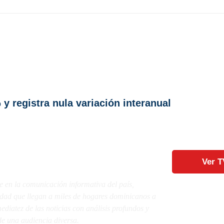
y registra nula variación interanual
Ver T
e en la comunicación informativa del país,
lidad que llegan a miles de hogares dominicanos a
diatez de las noticias con análisis profundos y
e una audiencia diversa.