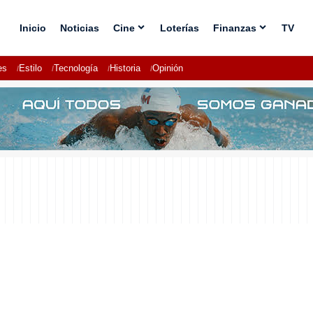
Inicio
Noticias
Cine
Loterías
Finanzas
TV
es
Estilo
Tecnología
Historia
Opinión