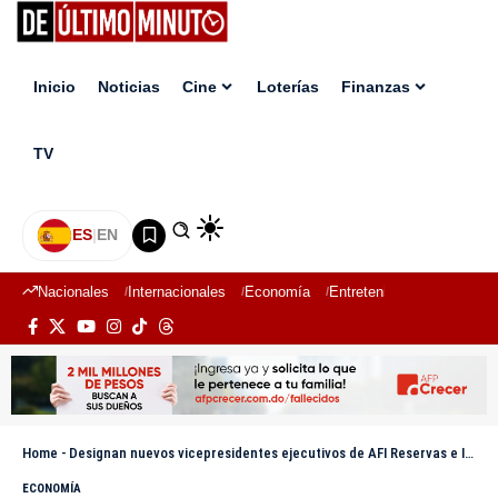
Inicio
Noticias
Cine
Loterías
Finanzas
TV
ES
|
EN
Nacionales
Internacionales
Economía
Entretenimiento
Deport
Home
-
Designan nuevos vicepresidentes ejecutivos de AFI Reservas e Inversiones y Reservas
ECONOMÍA