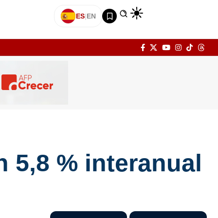
ES
|
EN
n 5,8 % interanual