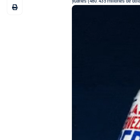
yuanes (480.435 millones de dóla