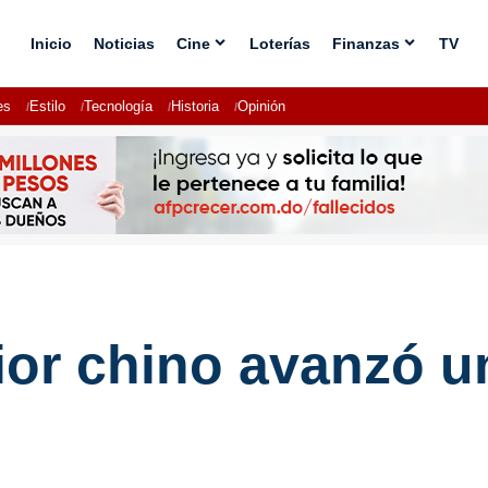
Inicio
Noticias
Cine
Loterías
Finanzas
TV
es
Estilo
Tecnología
Historia
Opinión
ior chino avanzó u