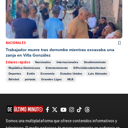
NACIONALES
Trabajador muere tras derrumbe mientras excavaba una
zanja en Villa González
Enlaces rápidos:
Nacionales
Internacionales
Deultimominuto
República Dominicana
Entretenimiento
ElPeriódicodelaVerdad
Deportes
Estilo
Economía
Estados Unidos
Luis Abinader
Béisbol
portada
Grandes Ligas
MLB
Somos una multiplataforma que ofrece contenidos informativos y
televisivos. El medio noticioso de mayor crecimiento en audiencia en