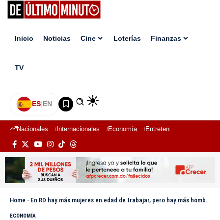
Inicio
Noticias
Cine
Loterías
Finanzas
TV
ES
|
EN
Nacionales
Internacionales
Economía
Entretenimiento
Deport
Home
-
En RD hay más mujeres en edad de trabajar, pero hay más hombres trabajando y buscando
ECONOMÍA