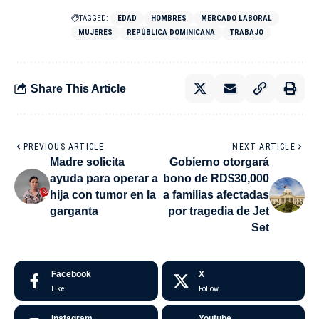
TAGGED:
EDAD
HOMBRES
MERCADO LABORAL
MUJERES
REPÚBLICA DOMINICANA
TRABAJO
Share This Article
PREVIOUS ARTICLE
NEXT ARTICLE
Madre solicita
Gobierno otorgará
ayuda para operar a
bono de RD$30,000
hija con tumor en la
a familias afectadas
garganta
por tragedia de Jet
Set
Facebook
X
Like
Follow
Instagram
Youtube