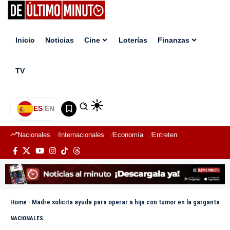
Inicio
Noticias
Cine
Loterías
Finanzas
TV
ES
|
EN
Nacionales
Internacionales
Economía
Entretenimiento
Deport
Home
-
Madre solicita ayuda para operar a hija con tumor en la garganta
NACIONALES