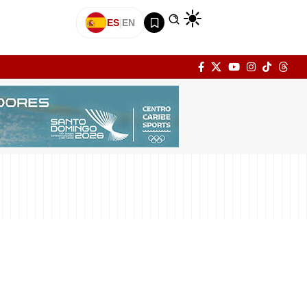
ES
|
EN