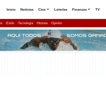
Inicio
Noticias
Cine
Loterías
Finanzas
TV
es
Estilo
Tecnología
Historia
Opinión