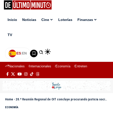
Inicio
Noticias
Cine
Loterías
Finanzas
TV
ES
|
EN
Nacionales
Internacionales
Economía
Entretenimiento
Deport
Home
-
20.ª Reunión Regional de OIT concluye procurando justicia social y trabajo decente en Las Américas
ECONOMÍA