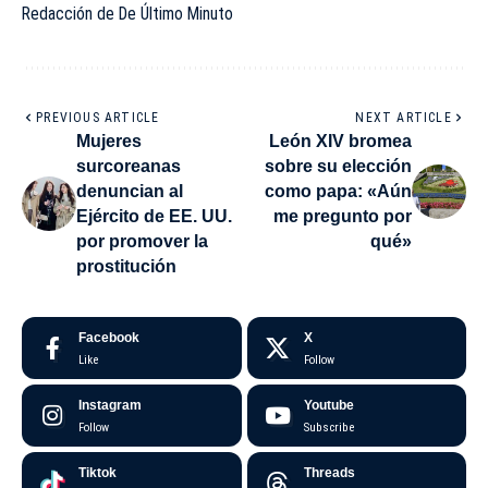
Redacción de De Último Minuto
PREVIOUS ARTICLE
NEXT ARTICLE
Mujeres
León XIV bromea
surcoreanas
sobre su elección
denuncian al
como papa: «Aún
Ejército de EE. UU.
me pregunto por
por promover la
qué»
prostitución
Facebook
X
Like
Follow
Instagram
Youtube
Follow
Subscribe
Tiktok
Threads