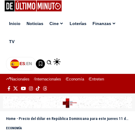
Inicio
Noticias
Cine
Loterías
Finanzas
TV
ES
|
EN
Nacionales
Internacionales
Economía
Entretenimiento
Deport
Home
-
Precio del dólar en República Dominicana para este jueves 11 de septiembre de 2025
ECONOMÍA