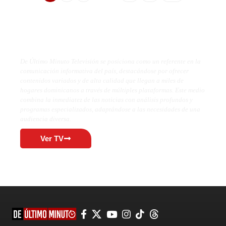
De Último Minuto TV
De Último Minuto Televisión se posiciona como un referente en la
comunicación informativa del país, destacándose por ofrecer
contenidos variados y de alta calidad que llegan a miles de
hogares dominicanos a través de múltiples plataformas. Este medio
combina la inmediatez de las noticias con análisis profundos y
programas especializados, adaptándose a las necesidades de una
audiencia diversa.
Ver TV