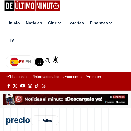
Inicio
Noticias
Cine
Loterías
Finanzas
TV
ES
|
EN
Nacionales
Internacionales
Economía
Entretenimiento
Deport
precio