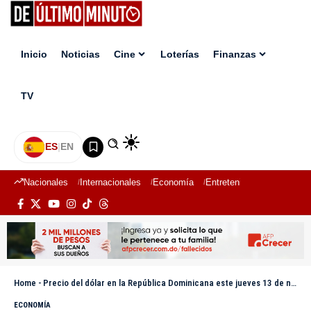
Inicio
Noticias
Cine
Loterías
Finanzas
TV
ES
|
EN
Nacionales
Internacionales
Economía
Entretenimiento
Deport
Home
-
Precio del dólar en la República Dominicana este jueves 13 de noviembre de 2025
ECONOMÍA