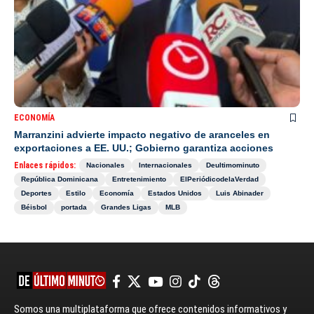
ECONOMÍA
Marranzini advierte impacto negativo de aranceles en
exportaciones a EE. UU.; Gobierno garantiza acciones
Enlaces rápidos:
Nacionales
Internacionales
Deultimominuto
República Dominicana
Entretenimiento
ElPeriódicodelaVerdad
Deportes
Estilo
Economía
Estados Unidos
Luis Abinader
Béisbol
portada
Grandes Ligas
MLB
Somos una multiplataforma que ofrece contenidos informativos y