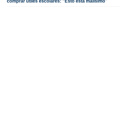
comprar útiles escolares: “Esto está malísimo”