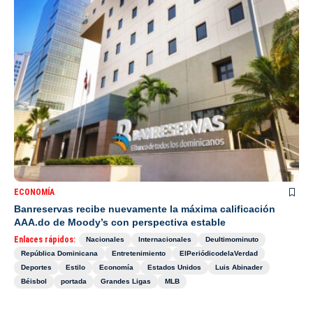
ECONOMÍA
Banreservas recibe nuevamente la máxima calificación
AAA.do de Moody’s con perspectiva estable
Enlaces rápidos:
Nacionales
Internacionales
Deultimominuto
República Dominicana
Entretenimiento
ElPeriódicodelaVerdad
Deportes
Estilo
Economía
Estados Unidos
Luis Abinader
Béisbol
portada
Grandes Ligas
MLB