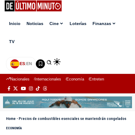
Inicio
Noticias
Cine
Loterías
Finanzas
TV
ES
|
EN
Nacionales
Internacionales
Economía
Entretenimiento
Deport
Home
-
Precios de combustibles esenciales se mantendrán congelados
ECONOMÍA