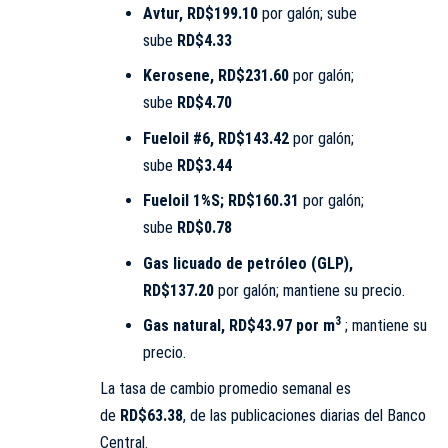
Avtur, RD$199.10
por galón; sube
sube
RD$4.33
Kerosene, RD$231.60
por galón;
sube
RD$4.70
Fueloil #6, RD$143.42
por galón;
sube
RD$3.44
Fueloil 1%S; RD$160.31
por galón;
sube
RD$0.78
Gas licuado de petróleo (GLP),
RD$137.20
por galón; mantiene su precio.
3
Gas natural, RD$43.97 por m
; mantiene su
precio.
La tasa de cambio promedio semanal es
de
RD$63.38
, de las publicaciones diarias del Banco
Central.