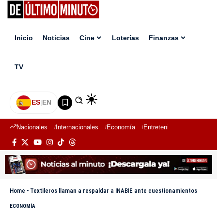
Inicio
Noticias
Cine
Loterías
Finanzas
TV
ES
|
EN
Nacionales
Internacionales
Economía
Entretenimiento
Deport
Home
-
Textileros llaman a respaldar a INABIE ante cuestionamientos
ECONOMÍA