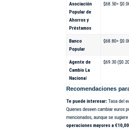
Asociación
$68.50= $0.0
Popular de
Ahorros y
Préstamos
Banco
$68.80= $0.0
Popular
Agente de
$69.30 ($0.2
Cambio La
Naciona
l
Recomendaciones para
Te puede interesar:
Tasa del eu
Quienes deseen cambiar euros pu
mencionados, aunque se sugiere 
operaciones mayores a €10,000