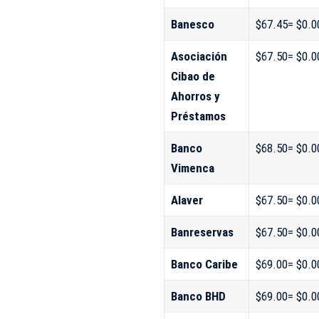
Banesco
$67.45= $0.0
Asociación
$67.50= $0.0
Cibao de
Ahorros y
Préstamos
Banco
$68.50= $0.0
Vimenca
Alaver
$67.50= $0.0
Banreservas
$67.50= $0.0
Banco Caribe
$69.00= $0.0
Banco BHD
$69.00= $0.0