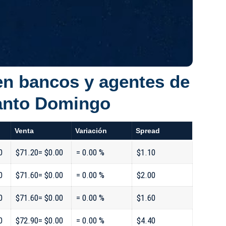
en bancos y agentes de
anto Domingo
Venta
Variación
Spread
0
$71.20= $0.00
= 0.00 %
$1.10
0
$71.60= $0.00
= 0.00 %
$2.00
0
$71.60= $0.00
= 0.00 %
$1.60
0
$72.90= $0.00
= 0.00 %
$4.40