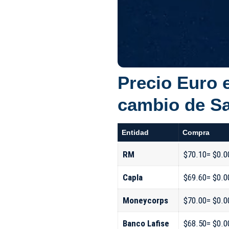
Precio Euro 
cambio de S
Entidad
Compra
RM
$70.10= $0.0
Capla
$69.60= $0.0
Moneycorps
$70.00= $0.0
Banco Lafise
$68.50= $0.0