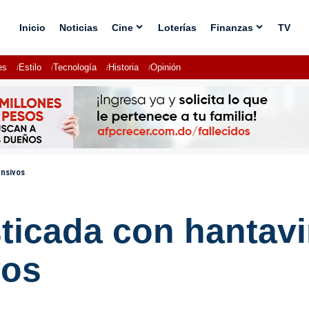
Inicio
Noticias
Cine
Loterías
Finanzas
TV
es
Estilo
Tecnología
Historia
Opinión
nsivos
ticada con hantav
vos