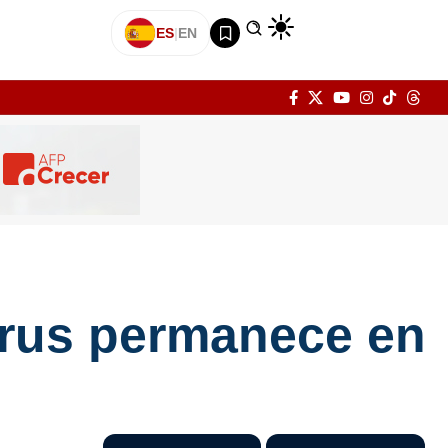
ES
|
EN
irus permanece en