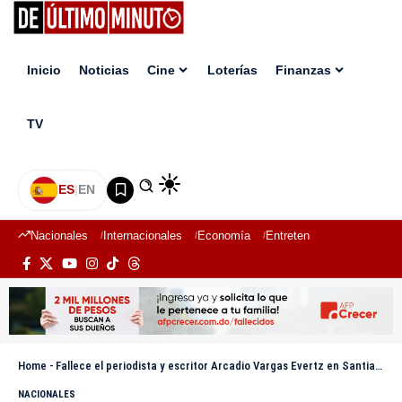
Inicio
Noticias
Cine
Loterías
Finanzas
TV
ES
|
EN
Nacionales
Internacionales
Economía
Entretenimiento
Deport
Home
-
Fallece el periodista y escritor Arcadio Vargas Evertz en Santiago
NACIONALES