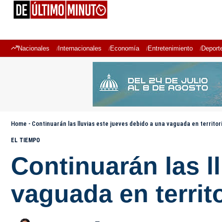
Nacionales
Internacionales
Economía
Entretenimiento
Deport
Home
-
Continuarán las lluvias este jueves debido a una vaguada en territo
EL TIEMPO
Continuarán las l
vaguada en territ