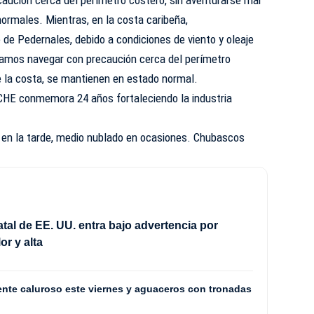
aución cerca del perímetro costero, sin aventurarse mar
normales. Mientras, en la costa caribeña,
de Pedernales, debido a condiciones de viento y oleaje
amos navegar con precaución cerca del perímetro
e la costa, se mantienen en estado normal.
E conmemora 24 años fortaleciendo la industria
e, en la tarde, medio nublado en ocasiones. Chubascos
atal de EE. UU. entra bajo advertencia por
or y alta
nte caluroso este viernes y aguaceros con tronadas