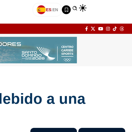
ES
|
EN
debido a una