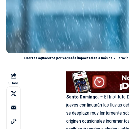
Fuertes aguaceros por vaguada impactarían a más de 20 provinc
SHARE
Santo Domingo. –
El Instituto 
jueves continuarán las lluvias de
se desplaza muy lentamente sobr
originen ocasionales increment