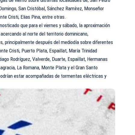
agas de viento sobre distintas localidades de; San Pedro
 Domingo, San Cristóbal, Sánchez Ramírez, Monseñor
te Cristi, Elias Pina, entre otras.
osticado que para el viernes y sábado, la aproximación
acercando al norte del territorio dominicano,
es, principalmente después del mediodía sobre diferentes
nte Cristi, Puerto Plata, Espaillat, María Trinidad
iago Rodríguez, Valverde, Duarte, Espaillat, Hermanas
tagracia, La Romana, Monte Plata y el Gran Santo
podrían estar acompañadas de tormentas eléctricas y