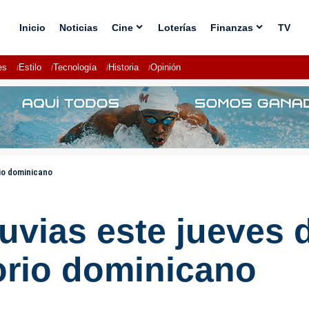
Inicio
Noticias
Cine
Loterías
Finanzas
TV
es
Estilo
Tecnología
Historia
Opinión
rio dominicano
luvias este jueves 
orio dominicano