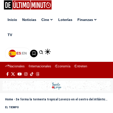
Inicio
Noticias
Cine
Loterías
Finanzas
TV
ES
|
EN
Nacionales
Internacionales
Economía
Entretenimiento
Deport
Home
-
Se forma la tormenta tropical Lorenzo en el centro del Atlántico; descontinúan alertas meteorológicas
EL TIEMPO