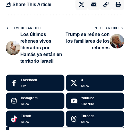
Share This Article
PREVIOUS ARTICLE
NEXT ARTICLE
Los últimos
Trump se reúne con
rehenes vivos
los familiares de los
liberados por
rehenes
Hamás ya están en
territorio israelí
Facebook
X
Like
Follow
Instagram
Youtube
Follow
Subscribe
Tiktok
Threads
Follow
Follow