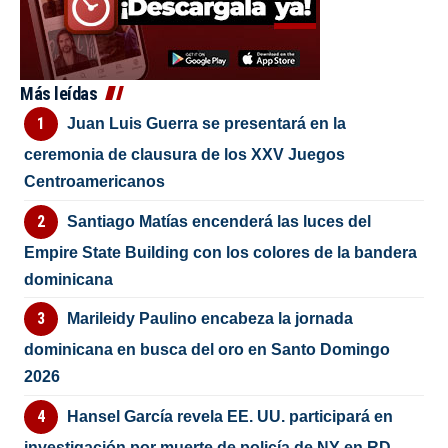
Más leídas
Juan Luis Guerra se presentará en la
ceremonia de clausura de los XXV Juegos
Centroamericanos
Santiago Matías encenderá las luces del
Empire State Building con los colores de la bandera
dominicana
Marileidy Paulino encabeza la jornada
dominicana en busca del oro en Santo Domingo
2026
Hansel García revela EE. UU. participará en
investigación por muerte de policía de NY en RD