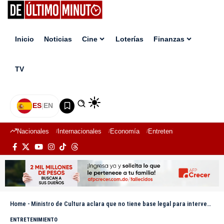
Inicio
Noticias
Cine
Loterías
Finanzas
TV
ES
|
EN
Nacionales
Internacionales
Economía
Entretenimiento
Deport
Home
-
Ministro de Cultura aclara que no tiene base legal para intervenir en “La Casa de Alofoke 2”
ENTRETENIMIENTO