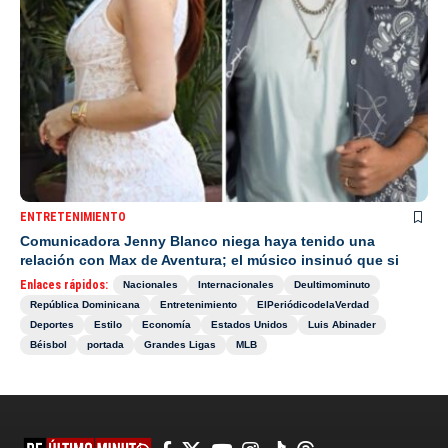
ENTRETENIMIENTO
Comunicadora Jenny Blanco niega haya tenido una
relación con Max de Aventura; el músico insinuó que si
Enlaces rápidos:
Nacionales
Internacionales
Deultimominuto
República Dominicana
Entretenimiento
ElPeriódicodelaVerdad
Deportes
Estilo
Economía
Estados Unidos
Luis Abinader
Béisbol
portada
Grandes Ligas
MLB