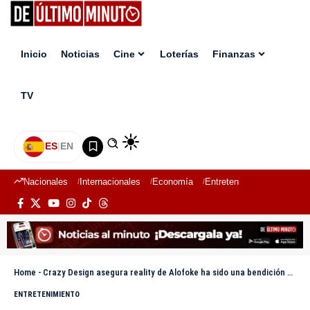
Inicio
Noticias
Cine
Loterías
Finanzas
TV
ES
|
EN
Nacionales
Internacionales
Economía
Entretenimiento
Deport
Home
-
Crazy Design asegura reality de Alofoke ha sido una bendición para su carrera artística
ENTRETENIMIENTO