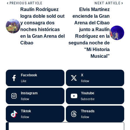
PREVIOUS ARTICLE
NEXT ARTICLE
Raulín Rodríguez
Elvis Martínez
logra doble sold out
enciende la Gran
y consagra dos
Arena del Cibao
noches históricas
junto a Raulín
en la Gran Arena del
Rodríguez en la
Cibao
segunda noche de
“Mi Historia
Musical”
Facebook
X
Like
Follow
Instagram
Youtube
Follow
Subscribe
Tiktok
Threads
Follow
Follow