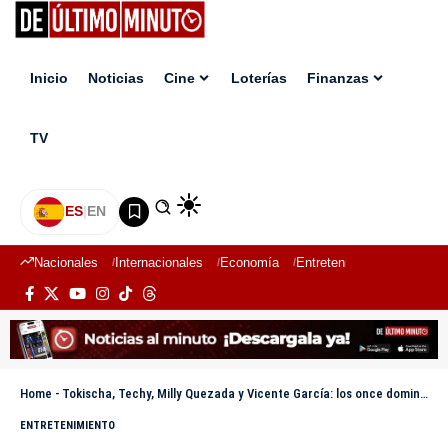
Inicio
Noticias
Cine
Loterías
Finanzas
TV
ES
|
EN
Nacionales
Internacionales
Economía
Entretenimiento
Deport
Home
-
Tokischa, Techy, Milly Quezada y Vicente García: los once dominicanos que podrían ganar el Grammy esta noche
ENTRETENIMIENTO