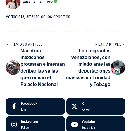
By
ANA LAURA LÓPEZ
Periodista, amante de los deportes.
PREVIOUS ARTICLE
NEXT ARTICLE
Maestros
Los migrantes
mexicanos
venezolanos, con
protestan e intentan
miedo ante las
deribar las vallas
deportaciones
que rodean el
masivas en Trinidad
Palacio Nacional
y Tobago
Facebook
X
Like
Follow
Instagram
Youtube
Follow
Subscribe