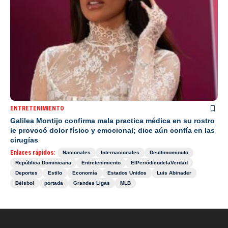
ENTRETENIMIENTO
Galilea Montijo confirma mala practica médica en su rostro
le provocó dolor físico y emocional; dice aún confía en las
cirugías
Enlaces rápidos:
Nacionales
Internacionales
Deultimominuto
República Dominicana
Entretenimiento
ElPeriódicodelaVerdad
Deportes
Estilo
Economía
Estados Unidos
Luis Abinader
Béisbol
portada
Grandes Ligas
MLB