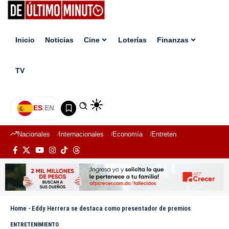
Inicio
Noticias
Cine
Loterías
Finanzas
TV
ES
|
EN
Nacionales
Internacionales
Economía
Entretenimiento
Deport
Home
-
Eddy Herrera se destaca como presentador de premios
ENTRETENIMIENTO