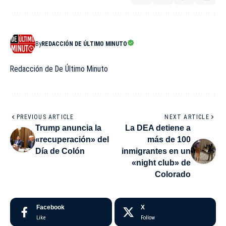
By
REDACCIÓN DE ÚLTIMO MINUTO
Redacción de De Último Minuto
PREVIOUS ARTICLE
NEXT ARTICLE
Trump anuncia la
La DEA detiene a
«recuperación» del
más de 100
Día de Colón
inmigrantes en un
«night club» de
Colorado
Facebook
X
Like
Follow