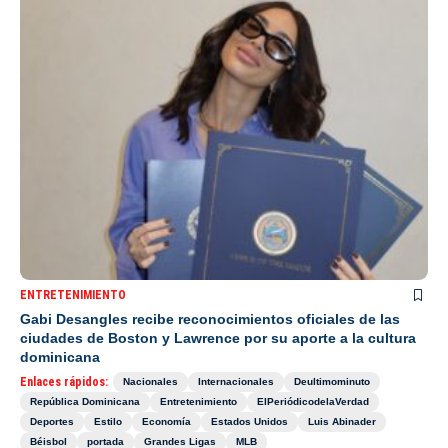
ENTRETENIMIENTO
Gabi Desangles recibe reconocimientos oficiales de las
ciudades de Boston y Lawrence por su aporte a la cultura
dominicana
Enlaces rápidos:
Nacionales
Internacionales
Deultimominuto
República Dominicana
Entretenimiento
ElPeriódicodelaVerdad
Deportes
Estilo
Economía
Estados Unidos
Luis Abinader
Béisbol
portada
Grandes Ligas
MLB