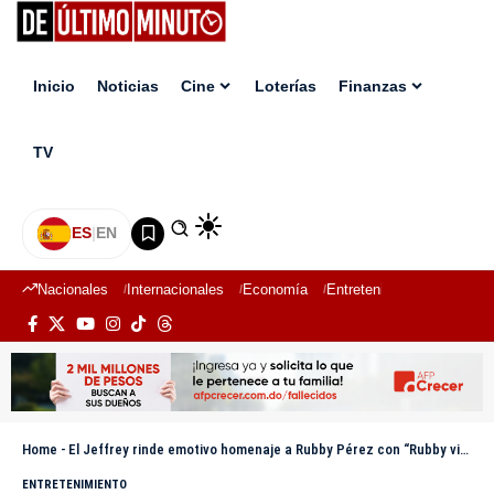
Inicio
Noticias
Cine
Loterías
Finanzas
TV
ES
|
EN
Nacionales
Internacionales
Economía
Entretenimiento
Deport
Home
-
El Jeffrey rinde emotivo homenaje a Rubby Pérez con “Rubby vive en mí”
ENTRETENIMIENTO