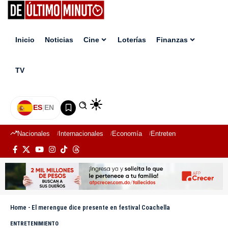
Inicio
Noticias
Cine
Loterías
Finanzas
TV
ES
|
EN
Nacionales
Internacionales
Economía
Entretenimiento
Deport
Home
-
El merengue dice presente en festival Coachella
ENTRETENIMIENTO