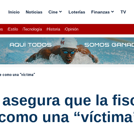
Inicio
Noticias
Cine
Loterías
Finanzas
TV
es
Estilo
Tecnología
Historia
Opinión
se como una “víctima”
asegura que la fisc
 como una “víctima