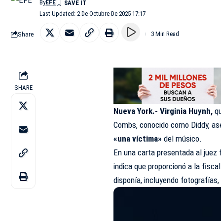
By
EFE
Last Updated: 2 De Octubre De 2025 17:17
Share
3 Min Read
SHARE
Nueva York.- Virginia Huynh,
q
Combs, conocido como Diddy, aseg
«una víctima»
del músico.
En una carta presentada al juez
indica que proporcionó a la fisca
disponía, incluyendo fotografías