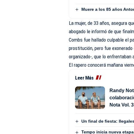
Muere a los 85 años Anto
La mujer, de 33 años, asegura que
abogado le informó de que finalm
Combs fue hallado culpable el pa
prostitución, pero fue exonerado
organizado-, que lo enfrentaban
El rapero conocerá mañana viern
Leer Más
Randy Not
colaborac
Nota Vol. 3
Un final de fiesta: Ilega
Tempo inicia nueva etapa