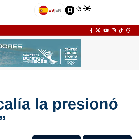
ES
|
EN
alía la presionó
”