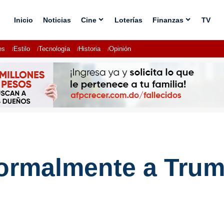
Inicio
Noticias
Cine
Loterías
Finanzas
TV
es
Estilo
Tecnología
Historia
Opinión
 formalmente a Tru