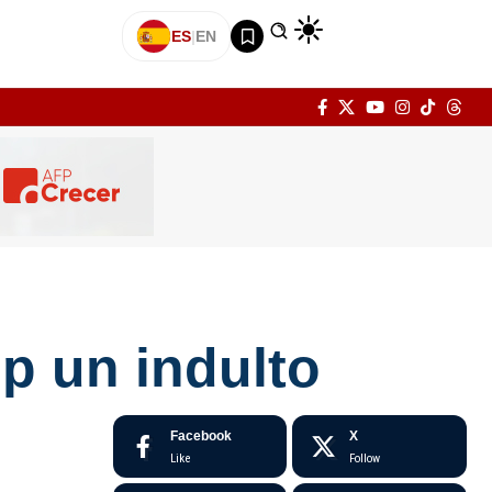
ES
|
EN
mp un indulto
Facebook
X
Like
Follow