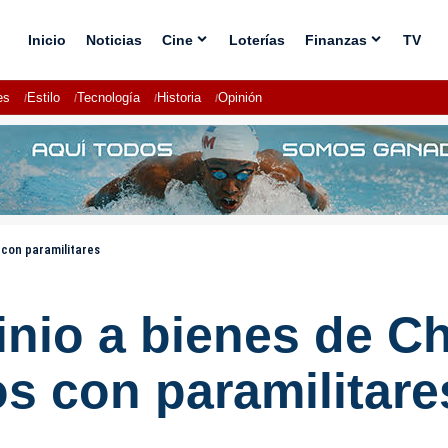
Inicio
Noticias
Cine
Loterías
Finanzas
TV
es
Estilo
Tecnología
Historia
Opinión
 con paramilitares
nio a bienes de Ch
s con paramilitare