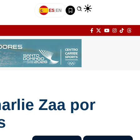
ES
|
EN
arlie Zaa por
s