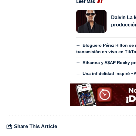
Leer Más
Dalvin La 
producción
Bloguero Pérez Hilton se
transmisión en vivo en TikTok
Rihanna y A$AP Rocky pr
Una infidelidad inspiró 
Share This Article