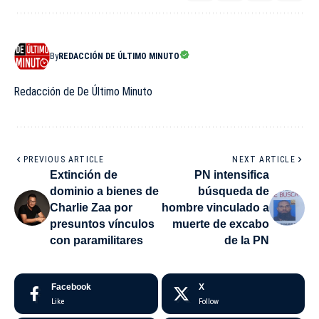
By
REDACCIÓN DE ÚLTIMO MINUTO
Redacción de De Último Minuto
PREVIOUS ARTICLE
NEXT ARTICLE
Extinción de
PN intensifica
dominio a bienes de
búsqueda de
Charlie Zaa por
hombre vinculado a
presuntos vínculos
muerte de excabo
con paramilitares
de la PN
Facebook
X
Like
Follow