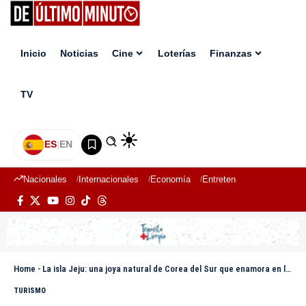
Inicio
Noticias
Cine
Loterías
Finanzas
TV
ES
|
EN
Nacionales
Internacionales
Economía
Entretenimiento
Deport
Home
-
La isla Jeju: una joya natural de Corea del Sur que enamora en los K-Dramas
TURISMO