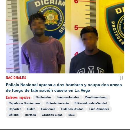
NACIONALES
Policía Nacional apresa a dos hombres y ocupa dos armas
de fuego de fabricación casera en La Vega
Enlaces rápidos:
Nacionales
Internacionales
Deultimominuto
República Dominicana
Entretenimiento
ElPeriódicodelaVerdad
Deportes
Estilo
Economía
Estados Unidos
Luis Abinader
Béisbol
portada
Grandes Ligas
MLB