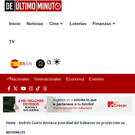
Inicio
Noticias
Cine
Loterías
Finanzas
TV
ES
|
EN
Nacionales
Internacionales
Economía
Entretenimiento
Deport
Home
-
Andrés Cueto destaca prioridad del Gobierno en protección social; miles de madres reciben electrodomésticos y ayudas
NACIONALES