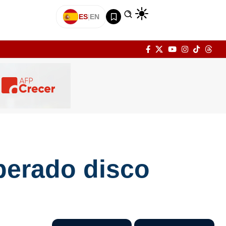
ES
|
EN
sperado disco