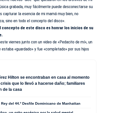
úsica grabada, muy fácilmente puede desconectarse su
os capturar la esencia de mi mamá muy bien, no
ca, sino en todo el concepto del disco».
l concepto de este disco es honrar los inicios de su
e.
 este viernes junto con un video de «Pedacito de mí», un
e estaba «guardado» y fue «completado» por sus hijos
érez Hilton se encontraban en casa al momento
a crisis que lo llevó a hacerse daño; familiares
n de la casa
 Rey del 44.º Desfile Dominicano de Manhattan
ño», un grito escénico por la salud mental