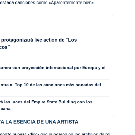
» destaca canciones como «Aparentemente bien»,
 protagonizará live action de “Los
cos”
rrera con proyección internacional por Europa y el
entra al Top 10 de las canciones más sonadas del
 las luces del Empire State Building con los
icana
A LA ESENCIA DE UNA ARTISTA
mente nuevas -dice- que quedaron en los archivos de mi