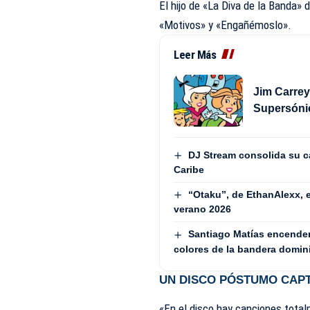
El hijo de «La Diva de la Banda
«Motivos» y «Engañémoslo».
Leer Más
Jim Carrey
Supersóni
DJ Stream consolida su ca
Caribe
“Otaku”, de EthanAlexx, 
verano 2026
Santiago Matías encenderá
colores de la bandera domin
UN DISCO PÓSTUMO CAPT
«En el disco hay canciones total