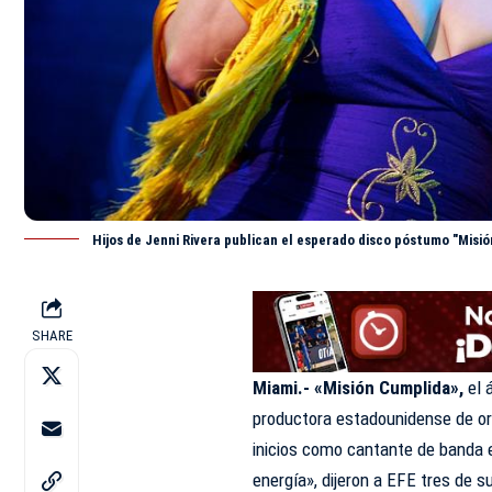
Hijos de Jenni Rivera publican el esperado disco póstumo "Misi
SHARE
Miami.- «Misión Cumplida»,
el 
productora estadounidense de o
inicios como cantante de banda 
energía», dijeron a EFE tres de su