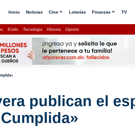
Inicio
Noticias
Cine
Loterías
Finanzas
TV
es
Estilo
Tecnología
Historia
Opinión
umplida»
vera publican el e
 Cumplida»