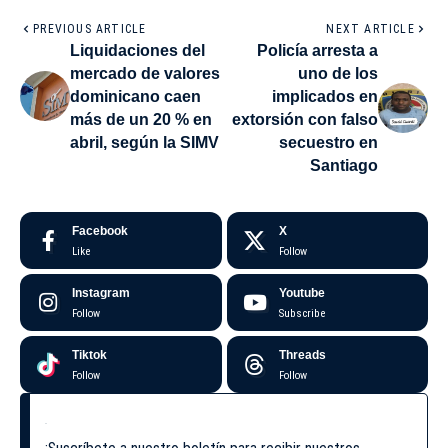
PREVIOUS ARTICLE
NEXT ARTICLE
Liquidaciones del
Policía arresta a
mercado de valores
uno de los
dominicano caen
implicados en
más de un 20 % en
extorsión con falso
abril, según la SIMV
secuestro en
Santiago
Facebook
X
Like
Follow
Instagram
Youtube
Follow
Subscribe
Tiktok
Threads
Follow
Follow