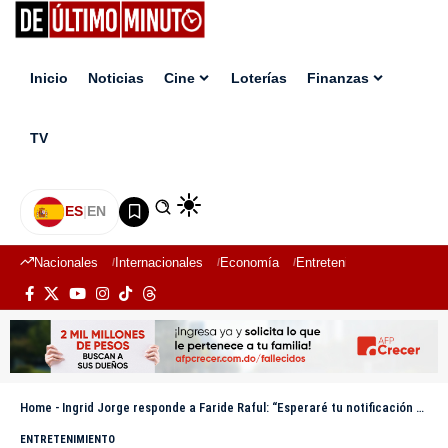
Inicio
Noticias
Cine
Loterías
Finanzas
TV
ES
|
EN
Nacionales
Internacionales
Economía
Entretenimiento
Deport
Home
-
Ingrid Jorge responde a Faride Raful: “Esperaré tu notificación en mi casa”
ENTRETENIMIENTO