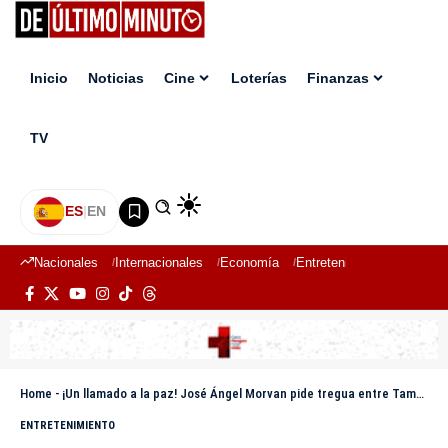
Inicio
Noticias
Cine
Loterías
Finanzas
TV
ES
|
EN
Nacionales
Internacionales
Economía
Entretenimiento
Deport
Home
-
¡Un llamado a la paz! José Ángel Morvan pide tregua entre Tamara Martínez y Alí David
ENTRETENIMIENTO