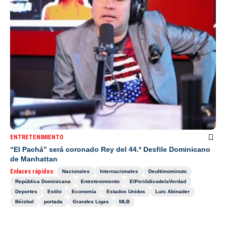
ENTRETENIMIENTO
“El Pachá” será coronado Rey del 44.º Desfile Dominicano
de Manhattan
Enlaces rápidos:
Nacionales
Internacionales
Deultimominuto
República Dominicana
Entretenimiento
ElPeriódicodelaVerdad
Deportes
Estilo
Economía
Estados Unidos
Luis Abinader
Béisbol
portada
Grandes Ligas
MLB