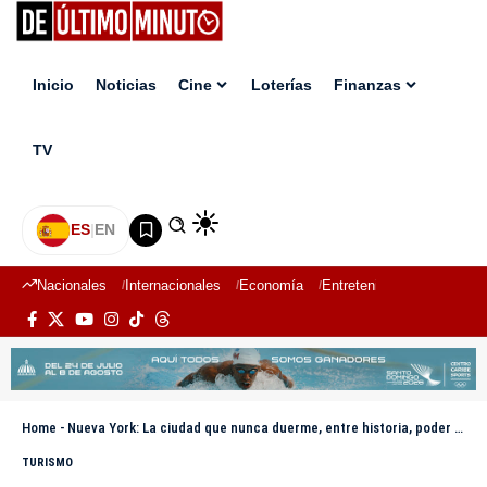
Inicio
Noticias
Cine
Loterías
Finanzas
TV
ES
|
EN
Nacionales
Internacionales
Economía
Entretenimiento
Deport
Home
-
Nueva York: La ciudad que nunca duerme, entre historia, poder y diversidad
TURISMO