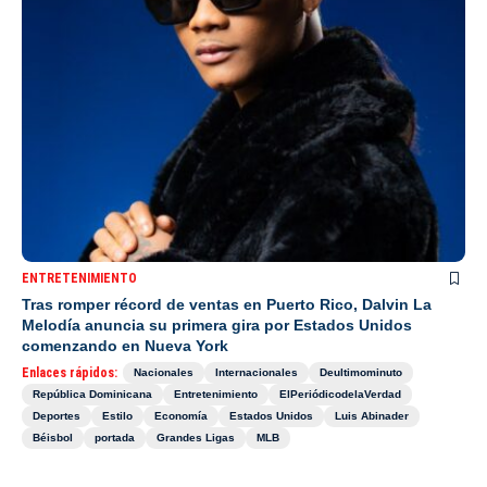
ENTRETENIMIENTO
Tras romper récord de ventas en Puerto Rico, Dalvin La
Melodía anuncia su primera gira por Estados Unidos
comenzando en Nueva York
Enlaces rápidos:
Nacionales
Internacionales
Deultimominuto
República Dominicana
Entretenimiento
ElPeriódicodelaVerdad
Deportes
Estilo
Economía
Estados Unidos
Luis Abinader
Béisbol
portada
Grandes Ligas
MLB