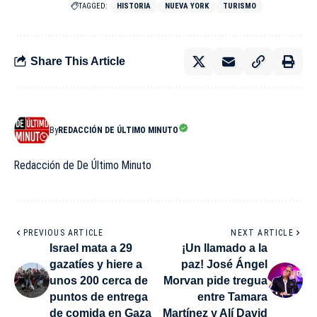
TAGGED:
HISTORIA
NUEVA YORK
TURISMO
Share This Article
By
REDACCIÓN DE ÚLTIMO MINUTO
Redacción de De Último Minuto
PREVIOUS ARTICLE
NEXT ARTICLE
Israel mata a 29
¡Un llamado a la
gazatíes y hiere a
paz! José Ángel
unos 200 cerca de
Morvan pide tregua
puntos de entrega
entre Tamara
de comida en Gaza
Martínez y Alí David