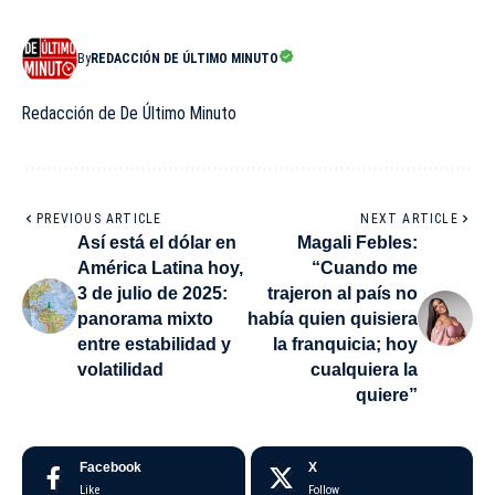
By
REDACCIÓN DE ÚLTIMO MINUTO
Redacción de De Último Minuto
PREVIOUS ARTICLE
NEXT ARTICLE
Así está el dólar en
Magali Febles:
América Latina hoy,
“Cuando me
3 de julio de 2025:
trajeron al país no
panorama mixto
había quien quisiera
entre estabilidad y
la franquicia; hoy
volatilidad
cualquiera la
quiere”
Facebook
X
Like
Follow