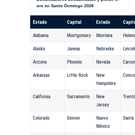
oro en Santo Domingo 2026
Estado
Capital
Estado
Capit
Alabama
Montgomery
Montana
Helen
Alaska
Juneau
Nebraska
Lincol
Arizona
Phoenix
Nevada
Carson
Arkansas
Little Rock
New
Conco
Hampshire
California
Sacramento
New
Trent
Jersey
Colorado
Denver
Nuevo
Santa
México