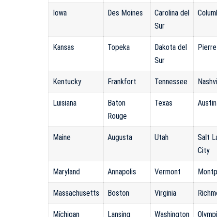
Iowa
Des Moines
Carolina del
Colum
Sur
Kansas
Topeka
Dakota del
Pierre
Sur
Kentucky
Frankfort
Tennessee
Nashvi
Luisiana
Baton
Texas
Austin
Rouge
Maine
Augusta
Utah
Salt L
City
Maryland
Annapolis
Vermont
Montp
Massachusetts
Boston
Virginia
Richm
Míchigan
Lansing
Washington
Olymp