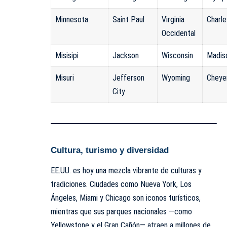
Minnesota
Saint Paul
Virginia
Charl
Occidental
Misisipi
Jackson
Wisconsin
Madis
Misuri
Jefferson
Wyoming
Cheye
City
Cultura, turismo y diversidad
EE.UU. es hoy una mezcla vibrante de culturas y
tradiciones. Ciudades como Nueva York, Los
Ángeles, Miami y Chicago son iconos turísticos,
mientras que sus parques nacionales —como
Yellowstone y el Gran Cañón— atraen a millones de