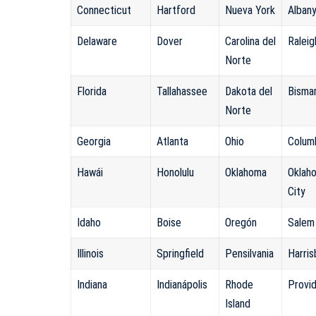
Connecticut
Hartford
Nueva York
Alban
Delaware
Dover
Carolina del
Raleig
Norte
Florida
Tallahassee
Dakota del
Bisma
Norte
Georgia
Atlanta
Ohio
Colum
Hawái
Honolulu
Oklahoma
Oklah
City
Idaho
Boise
Oregón
Salem
Illinois
Springfield
Pensilvania
Harris
Indiana
Indianápolis
Rhode
Provi
Island