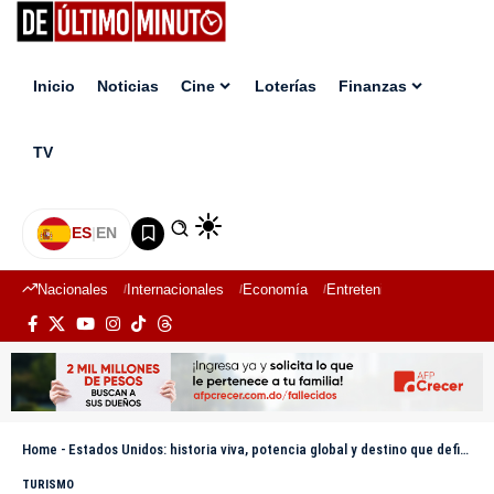
Inicio
Noticias
Cine
Loterías
Finanzas
TV
ES
|
EN
Nacionales
Internacionales
Economía
Entretenimiento
Deport
Home
-
Estados Unidos: historia viva, potencia global y destino que define al mundo
TURISMO