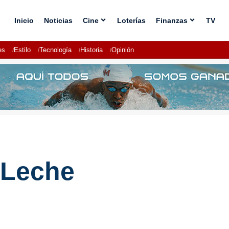
Inicio
Noticias
Cine
Loterías
Finanzas
TV
es
Estilo
Tecnología
Historia
Opinión
 Leche