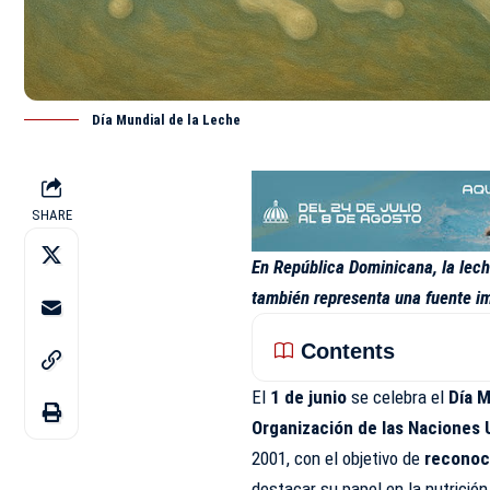
Día Mundial de la Leche
SHARE
En República Dominicana, la leche
también representa una fuente im
Contents
El
1 de junio
se celebra el
Día M
Organización de las Naciones U
2001, con el objetivo de
reconoce
destacar su papel en la nutrició