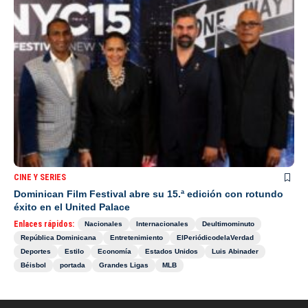
CINE Y SERIES
Dominican Film Festival abre su 15.ª edición con rotundo
éxito en el United Palace
Enlaces rápidos:
Nacionales
Internacionales
Deultimominuto
República Dominicana
Entretenimiento
ElPeriódicodelaVerdad
Deportes
Estilo
Economía
Estados Unidos
Luis Abinader
Béisbol
portada
Grandes Ligas
MLB