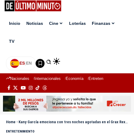
Inicio
Noticias
Cine
Loterías
Finanzas
TV
ES
|
EN
Nacionales
Internacionales
Economía
Entretenimiento
Deport
Home
-
Kany García emociona con tres noches agotadas en el Grax Rex de Buenos Aires, Argentina
ENTRETENIMIENTO