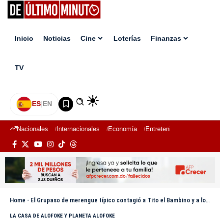
Inicio
Noticias
Cine
Loterías
Finanzas
TV
ES
|
EN
Nacionales
Internacionales
Economía
Entretenimiento
Deport
Home
-
El Grupaso de merengue típico contagió a Tito el Bambino y a los participantes de La Casa de Alofoke 2
LA CASA DE ALOFOKE Y PLANETA ALOFOKE