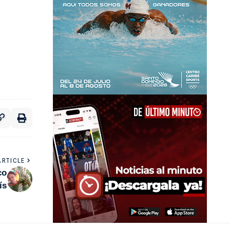
ARTICLE
co
ís