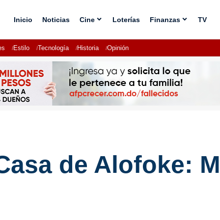
Inicio
Noticias
Cine
Loterías
Finanzas
TV
es
Estilo
Tecnología
Historia
Opinión
Casa de Alofoke: 