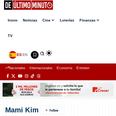
Inicio
Noticias
Cine
Loterías
Finanzas
TV
ES
|
EN
Nacionales
Internacionales
Economía
Entretenimiento
Deport
Mami Kim