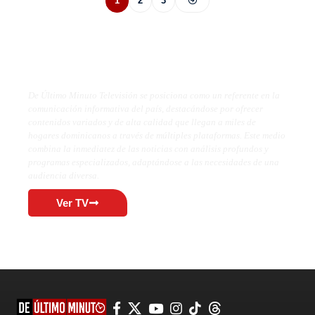
1
2
3
De Último Minuto TV
De Último Minuto Televisión se posiciona como un referente en la
comunicación informativa del país, destacándose por ofrecer
contenidos variados y de alta calidad que llegan a miles de
hogares dominicanos a través de múltiples plataformas. Este medio
combina la inmediatez de las noticias con análisis profundos y
programas especializados, adaptándose a las necesidades de una
audiencia diversa.
Ver TV