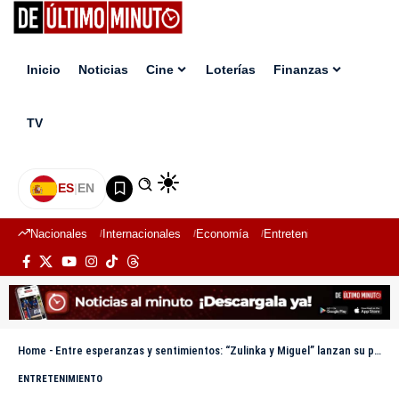
Inicio
Noticias
Cine
Loterías
Finanzas
TV
ES
|
EN
Nacionales
Internacionales
Economía
Entretenimiento
Deport
Home
-
Entre esperanzas y sentimientos: “Zulinka y Miguel” lanzan su proyecto para continuar el legado de Rubby Pérez
ENTRETENIMIENTO